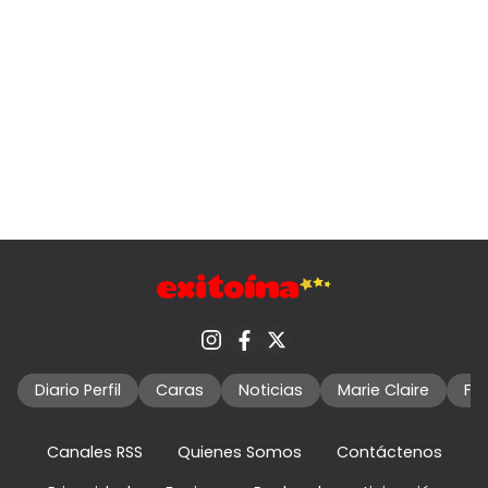
Diario Perfil
Caras
Noticias
Marie Claire
Fo
Canales RSS
Quienes Somos
Contáctenos