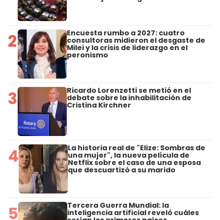
Encuesta rumbo a 2027: cuatro
2
consultoras midieron el desgaste de
Milei y la crisis de liderazgo en el
peronismo
Ricardo Lorenzetti se metió en el
3
debate sobre la inhabilitación de
Cristina Kirchner
La historia real de "Elize: Sombras de
4
una mujer", la nueva película de
Netflix sobre el caso de una esposa
que descuartizó a su marido
Tercera Guerra Mundial: la
5
inteligencia artificial reveló cuáles
serían los primeros países