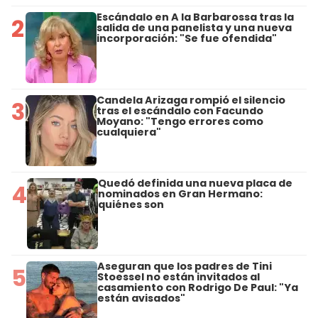
Escándalo en A la Barbarossa tras la
2
salida de una panelista y una nueva
incorporación: "Se fue ofendida"
Candela Arizaga rompió el silencio
3
tras el escándalo con Facundo
Moyano: "Tengo errores como
cualquiera"
Quedó definida una nueva placa de
4
nominados en Gran Hermano:
quiénes son
Aseguran que los padres de Tini
5
Stoessel no están invitados al
casamiento con Rodrigo De Paul: "Ya
están avisados"