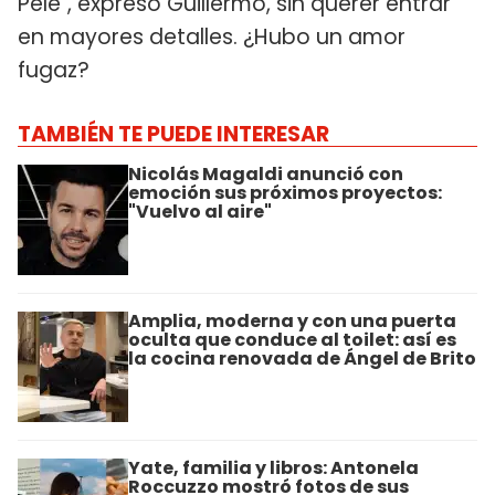
Pelé", expresó Guillermo, sin querer entrar
en mayores detalles. ¿Hubo un amor
fugaz?
TAMBIÉN TE PUEDE INTERESAR
Nicolás Magaldi anunció con
emoción sus próximos proyectos:
"Vuelvo al aire"
Amplia, moderna y con una puerta
oculta que conduce al toilet: así es
la cocina renovada de Ángel de Brito
Yate, familia y libros: Antonela
Roccuzzo mostró fotos de sus