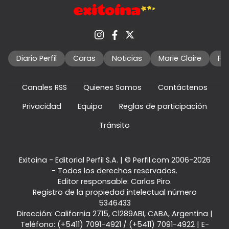
Diario Perfil
Caras
Noticias
Marie Claire
Fo
Canales RSS
Quienes Somos
Contáctenos
Privacidad
Equipo
Reglas de participación
Tránsito
Exitoina - Editorial Perfil S.A.
| © Perfil.com 2006-2026
- Todos los derechos reservados.
Editor responsable: Carlos Piro.
Registro de la propiedad intelectual número
5346433
Dirección:
California 2715
,
C1289ABI
,
CABA, Argentina
|
Teléfono:
(+5411) 7091-4921
/
(+5411) 7091-4922
| E-