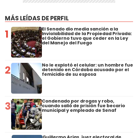
MÁS LEÍDAS DE PERFIL
El Senado dio media sanción a la
1
Inviolabilidad de la Propiedad Privada:
el Gobierno tuvo que ceder en la Ley
del Manejo del Fuego
No le explotó el celular: un hombre fue
2
detenido en Córdoba acusado por el
femicidio de su esposa
Condenado por drogas y robo,
3
cuando salió de prisión fue becario
municipal y empleado de Senaf
Guillermo Arias, juez electoral de