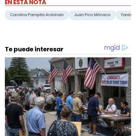
EN ESTA NOTA
Carolina Pampita Ardohain
Juan Pico Mónaco
Yanina 