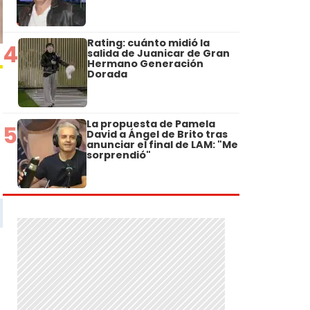
Rating: cuánto midió la
4
salida de Juanicar de Gran
Hermano Generación
Dorada
La propuesta de Pamela
5
David a Ángel de Brito tras
anunciar el final de LAM: "Me
sorprendió"