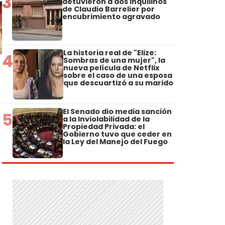
3
detuvieron a dos inquilinos
de Claudio Barrelier por
encubrimiento agravado
La historia real de "Elize:
4
Sombras de una mujer", la
nueva película de Netflix
sobre el caso de una esposa
a
que descuartizó a su marido
El Senado dio media sanción
5
a la Inviolabilidad de la
Propiedad Privada: el
Gobierno tuvo que ceder en
la Ley del Manejo del Fuego