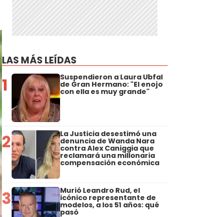
LAS MÁS LEÍDAS
Suspendieron a Laura Ubfal
1
de Gran Hermano: "El enojo
con ella es muy grande"
La Justicia desestimó una
2
denuncia de Wanda Nara
contra Alex Caniggia que
reclamará una millonaria
compensación económica
Murió Leandro Rud, el
3
icónico representante de
modelos, a los 51 años: qué
pasó