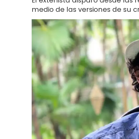
El extenista disparó desde las 
medio de las versiones de su cr