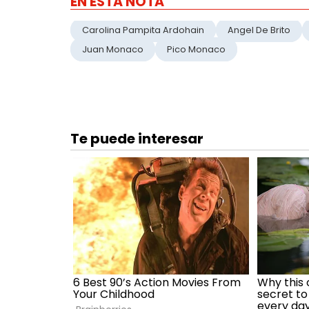
EN ESTA NOTA
Carolina Pampita Ardohain
Angel De Brito
Juan Monaco
Pico Monaco