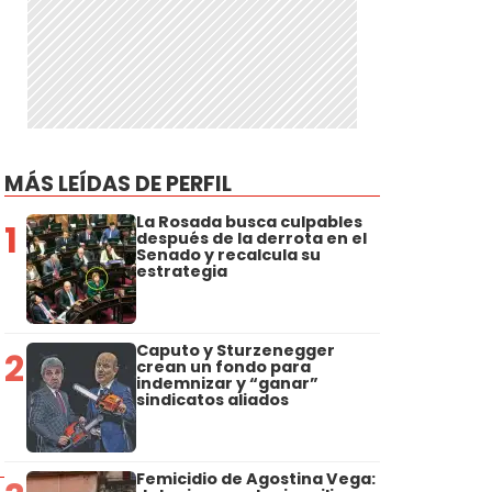
MÁS LEÍDAS DE PERFIL
La Rosada busca culpables
1
después de la derrota en el
Senado y recalcula su
estrategia
Caputo y Sturzenegger
2
crean un fondo para
indemnizar y “ganar”
sindicatos aliados
Femicidio de Agostina Vega: