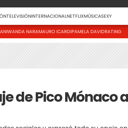
ÓN
TELEVISIÓN
INTERNACIONAL
NETFLIX
MÚSICA
SEXY
IANI
WANDA NARA
MAURO ICARDI
PAMELA DAVID
RATING
aje de Pico Mónaco 