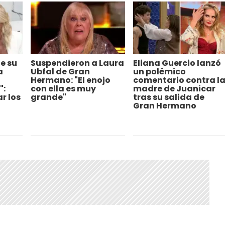
e su
Suspendieron a Laura
Eliana Guercio lanzó
a
Ubfal de Gran
un polémico
Hermano: "El enojo
comentario contra l
":
con ella es muy
madre de Juanicar
r los
grande"
tras su salida de
Gran Hermano