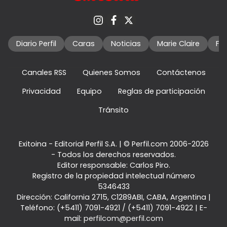
Diario Perfil
Caras
Noticias
Marie Claire
Fo
Canales RSS
Quienes Somos
Contáctenos
Privacidad
Equipo
Reglas de participación
Tránsito
Exitoina - Editorial Perfil S.A.
| © Perfil.com 2006-2026
- Todos los derechos reservados.
Editor responsable: Carlos Piro.
Registro de la propiedad intelectual número
5346433
Dirección:
California 2715
,
C1289ABI
,
CABA, Argentina
|
Teléfono:
(+5411) 7091-4921
/
(+5411) 7091-4922
| E-
mail:
perfilcom@perfil.com