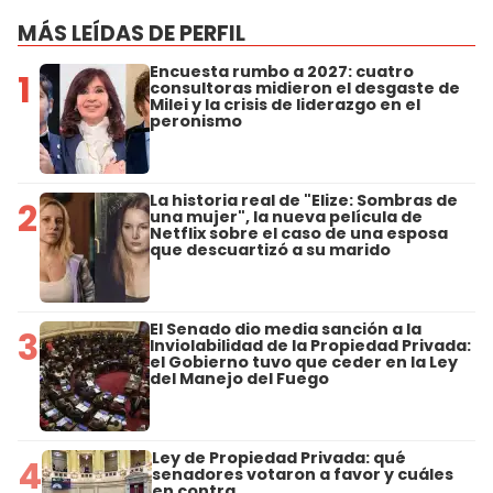
MÁS LEÍDAS DE PERFIL
Encuesta rumbo a 2027: cuatro
1
consultoras midieron el desgaste de
Milei y la crisis de liderazgo en el
peronismo
La historia real de "Elize: Sombras de
2
una mujer", la nueva película de
Netflix sobre el caso de una esposa
que descuartizó a su marido
El Senado dio media sanción a la
3
Inviolabilidad de la Propiedad Privada:
el Gobierno tuvo que ceder en la Ley
del Manejo del Fuego
Ley de Propiedad Privada: qué
4
senadores votaron a favor y cuáles
en contra