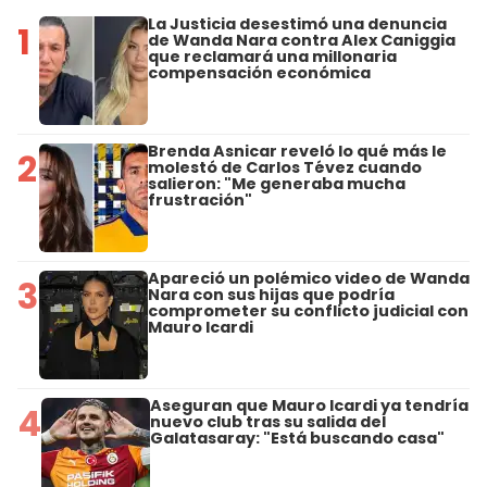
La Justicia desestimó una denuncia
1
de Wanda Nara contra Alex Caniggia
que reclamará una millonaria
compensación económica
Brenda Asnicar reveló lo qué más le
2
molestó de Carlos Tévez cuando
salieron: "Me generaba mucha
frustración"
Apareció un polémico video de Wanda
3
Nara con sus hijas que podría
comprometer su conflicto judicial con
Mauro Icardi
Aseguran que Mauro Icardi ya tendría
4
nuevo club tras su salida del
Galatasaray: "Está buscando casa"