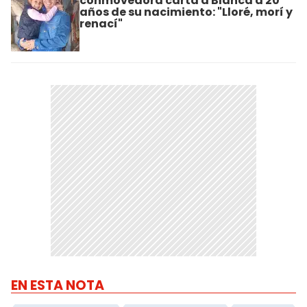
conmovedora carta a Blanca a 20
años de su nacimiento: "Lloré, morí y
renací"
EN ESTA NOTA