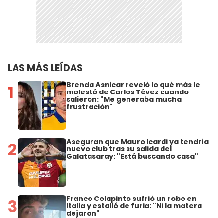
LAS MÁS LEÍDAS
Brenda Asnicar reveló lo qué más le
1
molestó de Carlos Tévez cuando
salieron: "Me generaba mucha
frustración"
Aseguran que Mauro Icardi ya tendría
2
nuevo club tras su salida del
Galatasaray: "Está buscando casa"
Franco Colapinto sufrió un robo en
3
Italia y estalló de furia: "Ni la matera
dejaron"