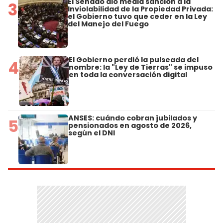
El Senado dio media sanción a la
3
Inviolabilidad de la Propiedad Privada:
el Gobierno tuvo que ceder en la Ley
del Manejo del Fuego
El Gobierno perdió la pulseada del
4
nombre: la "Ley de Tierras" se impuso
en toda la conversación digital
ANSES: cuándo cobran jubilados y
5
pensionados en agosto de 2026,
según el DNI