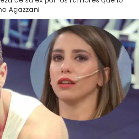
isteza de su ex por los rumores que lo
na Agazzani.