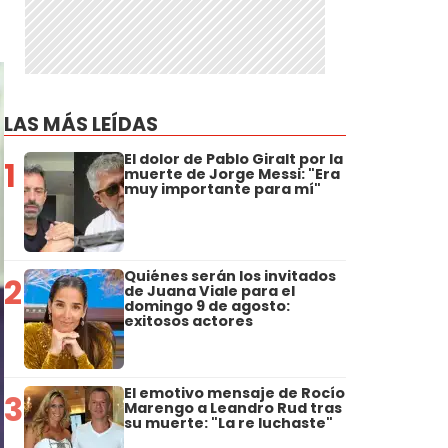
LAS MÁS LEÍDAS
El dolor de Pablo Giralt por la
1
muerte de Jorge Messi: "Era
muy importante para mí"
Quiénes serán los invitados
2
de Juana Viale para el
domingo 9 de agosto:
exitosos actores
El emotivo mensaje de Rocío
3
Marengo a Leandro Rud tras
su muerte: "La re luchaste"