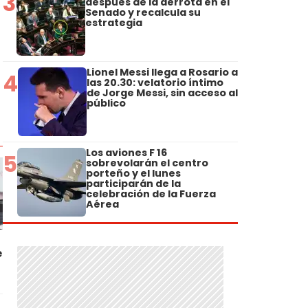
3
después de la derrota en el
Senado y recalcula su
estrategia
Lionel Messi llega a Rosario a
4
las 20.30: velatorio íntimo
de Jorge Messi, sin acceso al
público
Los aviones F 16
5
sobrevolarán el centro
porteño y el lunes
participarán de la
celebración de la Fuerza
Aérea
e