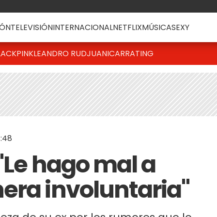
ÓN
TELEVISIÓN
INTERNACIONAL
NETFLIX
MÚSICA
SEXY
LACKPINK
LEANDRO RUD
JUANICAR
RATING
:48
 "Le hago mal a
era involuntaria"