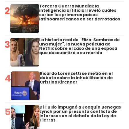
Tercera Guerra Mundial: la
2
inteligencia artificial reveló cuáles
serían los primeros países
latinoamericanos en ser derrotados
La historia real de "Elize: Sombras de
3
una mujer", la nueva película de
Netflix sobre el caso de una esposa
que descuartizó a su marido
Ricardo Lorenzetti se metió en el
4
debate sobre la inhabilitación de
Cristina Kirchner
Di Tullio impugnó a Joaquín Benegas
5
Lynch por un presunto conflicto de
intereses en el debate de la Ley de
Tierras