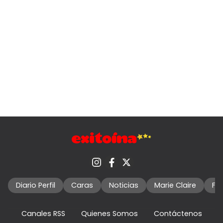
Diario Perfil
Caras
Noticias
Marie Claire
Fo
Canales RSS
Quienes Somos
Contáctenos