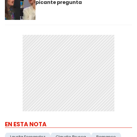
picante pregunta
EN ESTA NOTA
Laurita Fernandez
Claudio Brusca
Romance