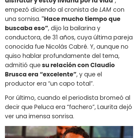
disfrutar y estoy liviana por la vida
",
empezó diciendo al cronista de
LAM
con
una sornisa.
"Hace mucho tiempo que
buscaba eso”
, dijo la bailarina y
conductora, de 31 años, cuya última pareja
conocida fue Nicolás Cabré. Y, aunque no
quiso hablar profundamente del tema,
admitió que
su relación con Claudio
Brusca era “excelente”
, y que el
productor era “un capo total”.
Por último, cuando el periodista bromeó al
decir que Peluca era “fachero”, Laurita dejó
ver una imensa sonrisa.