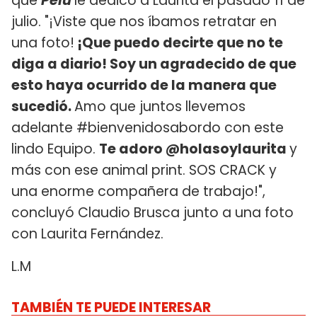
que
Pelu
le dedicó a Laurita el pasado 11 de
julio. "¡Viste que nos íbamos retratar en
una foto!
¡Que puedo decirte que no te
diga a diario! Soy un agradecido de que
esto haya ocurrido de la manera que
sucedió.
Amo que juntos llevemos
adelante #bienvenidosabordo con este
lindo Equipo.
Te adoro @holasoylaurita
y
más con ese animal print. SOS CRACK y
una enorme compañera de trabajo!",
concluyó Claudio Brusca junto a una foto
con Laurita Fernández.
L.M
TAMBIÉN TE PUEDE INTERESAR