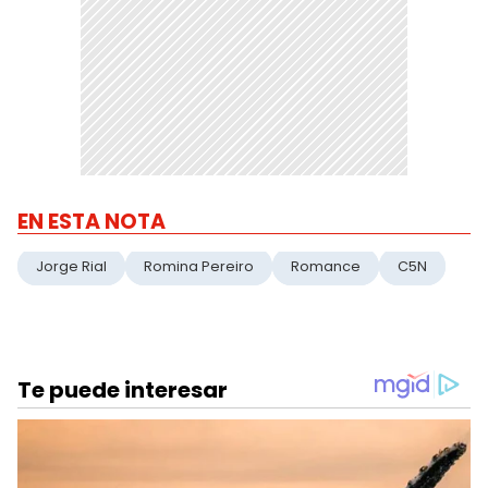
EN ESTA NOTA
Jorge Rial
Romina Pereiro
Romance
C5N