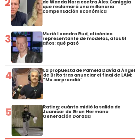
2
de Wanda Nara contra Alex Caniggia
que reclamará una millonaria
compensación económica
Murió Leandro Rud, el icónico
3
representante de modelos, a los 51
años: qué pasó
La propuesta de Pamela David a Ángel
4
de Brito tras anunciar el final de LAM:
"Me sorprendió"
Rating: cuánto midió la salida de
5
Juanicar de Gran Hermano
Generación Dorada