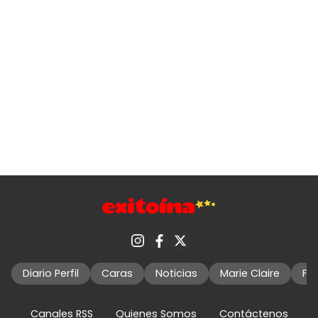
Diario Perfil
Caras
Noticias
Marie Claire
Fo
Canales RSS
Quienes Somos
Contáctenos