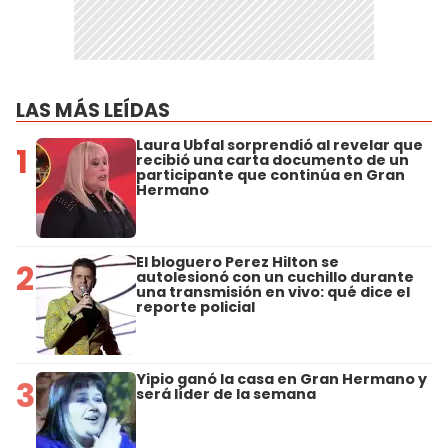
LAS MÁS LEÍDAS
Laura Ubfal sorprendió al revelar que
1
recibió una carta documento de un
participante que continúa en Gran
Hermano
El bloguero Perez Hilton se
2
autolesionó con un cuchillo durante
una transmisión en vivo: qué dice el
reporte policial
Yipio ganó la casa en Gran Hermano y
3
será líder de la semana