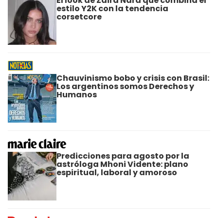
El look de Zaira Nara que combina el
estilo Y2K con la tendencia
corsetcore
Chauvinismo bobo y crisis con Brasil:
Los argentinos somos Derechos y
Humanos
Predicciones para agosto por la
astróloga Mhoni Vidente: plano
espiritual, laboral y amoroso