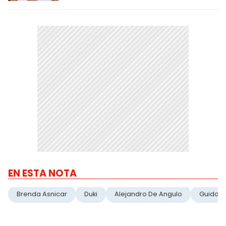
EN ESTA NOTA
Brenda Asnicar
Duki
Alejandro De Angulo
Guido Z