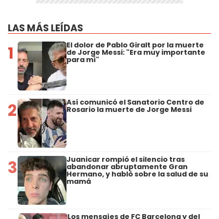
LAS MÁS LEÍDAS
El dolor de Pablo Giralt por la muerte
1
de Jorge Messi: "Era muy importante
para mí"
Así comunicó el Sanatorio Centro de
2
Rosario la muerte de Jorge Messi
Juanicar rompió el silencio tras
3
abandonar abruptamente Gran
Hermano, y habló sobre la salud de su
mamá
Los mensajes de FC Barcelona y del