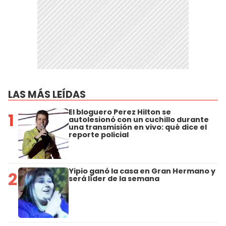
LAS MÁS LEÍDAS
El bloguero Perez Hilton se
1
autolesionó con un cuchillo durante
una transmisión en vivo: qué dice el
reporte policial
Yipio ganó la casa en Gran Hermano y
2
será líder de la semana