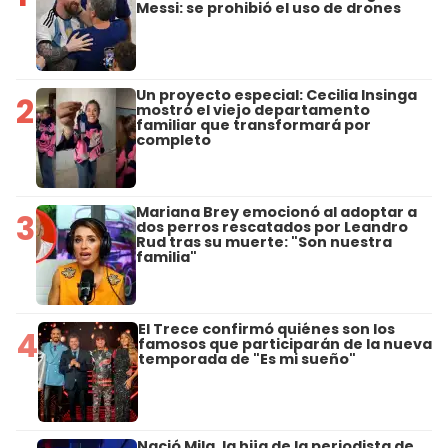
Messi: se prohibió el uso de drones
Un proyecto especial: Cecilia Insinga
2
mostró el viejo departamento
familiar que transformará por
completo
Mariana Brey emocionó al adoptar a
3
dos perros rescatados por Leandro
Rud tras su muerte: "Son nuestra
familia"
El Trece confirmó quiénes son los
4
famosos que participarán de la nueva
temporada de "Es mi sueño"
Nació Mila, la hija de la periodista de