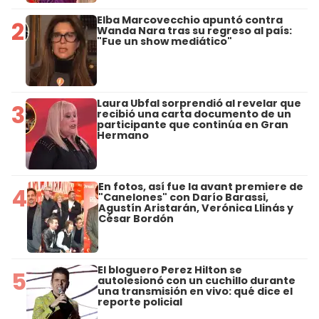
Elba Marcovecchio apuntó contra
2
Wanda Nara tras su regreso al país:
"Fue un show mediático"
Laura Ubfal sorprendió al revelar que
3
recibió una carta documento de un
participante que continúa en Gran
Hermano
En fotos, así fue la avant premiere de
4
"Canelones" con Darío Barassi,
Agustín Aristarán, Verónica Llinás y
César Bordón
El bloguero Perez Hilton se
5
autolesionó con un cuchillo durante
una transmisión en vivo: qué dice el
reporte policial