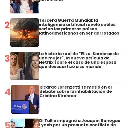
Tercera Guerra Mundial: la
2
inteligencia artificial reveló cuáles
serían los primeros países
latinoamericanos en ser derrotados
La historia real de "Elize: Sombras de
3
una mujer", la nueva película de
Netflix sobre el caso de una esposa
que descuartizó a su marido
Ricardo Lorenzetti se metió en el
4
debate sobre la inhabilitación de
Cristina Kirchner
Di Tullio impugnó a Joaquín Benegas
5
Lynch por un presunto conflicto de