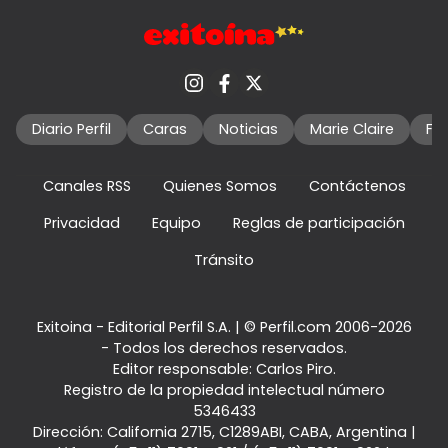
Diario Perfil
Caras
Noticias
Marie Claire
Fo
Canales RSS
Quienes Somos
Contáctenos
Privacidad
Equipo
Reglas de participación
Tránsito
Exitoina - Editorial Perfil S.A.
| © Perfil.com 2006-2026
- Todos los derechos reservados.
Editor responsable: Carlos Piro.
Registro de la propiedad intelectual número
5346433
Dirección:
California 2715
,
C1289ABI
,
CABA, Argentina
|