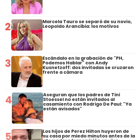
Marcela Tauro se separó de su novio,
2
Leopoldo Arancibia: los motivos
Escándalo en la grabación de "PH,
3
Podemos Hablar" con Andy
Kusnetzoff: dos invitadas se cruzaron
frente a cámara
Aseguran que los padres de Tini
4
Stoessel no están invitados al
casamiento con Rodrigo De Paul: "Ya
están avisados"
Los hijos de Perez Hilton huyeron de
5
su casa por miedo minutos antes de la