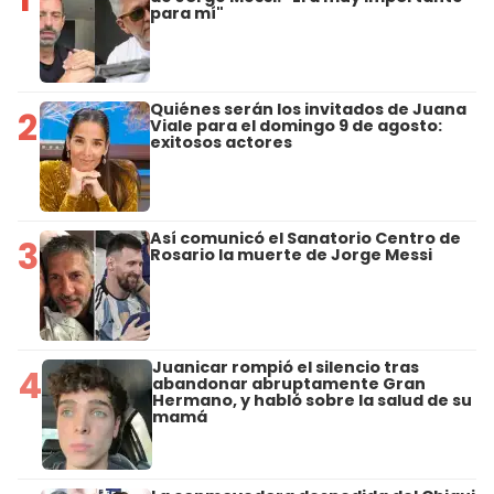
para mí"
Quiénes serán los invitados de Juana
2
Viale para el domingo 9 de agosto:
exitosos actores
Así comunicó el Sanatorio Centro de
3
Rosario la muerte de Jorge Messi
Juanicar rompió el silencio tras
4
abandonar abruptamente Gran
Hermano, y habló sobre la salud de su
mamá