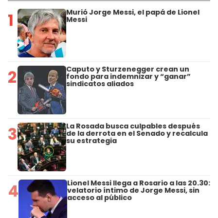
Murió Jorge Messi, el papá de Lionel
1
Messi
Caputo y Sturzenegger crean un
2
fondo para indemnizar y “ganar”
sindicatos aliados
La Rosada busca culpables después
3
de la derrota en el Senado y recalcula
su estrategia
Lionel Messi llega a Rosario a las 20.30:
4
velatorio íntimo de Jorge Messi, sin
acceso al público