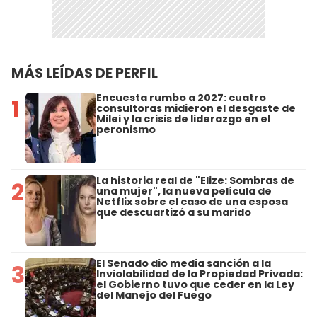
MÁS LEÍDAS DE PERFIL
Encuesta rumbo a 2027: cuatro
1
consultoras midieron el desgaste de
Milei y la crisis de liderazgo en el
peronismo
La historia real de "Elize: Sombras de
2
una mujer", la nueva película de
Netflix sobre el caso de una esposa
que descuartizó a su marido
El Senado dio media sanción a la
3
Inviolabilidad de la Propiedad Privada:
el Gobierno tuvo que ceder en la Ley
del Manejo del Fuego