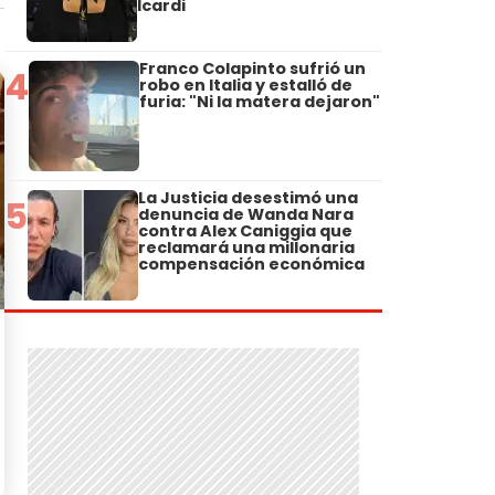
Icardi
Franco Colapinto sufrió un
4
robo en Italia y estalló de
furia: "Ni la matera dejaron"
La Justicia desestimó una
5
denuncia de Wanda Nara
contra Alex Caniggia que
reclamará una millonaria
compensación económica