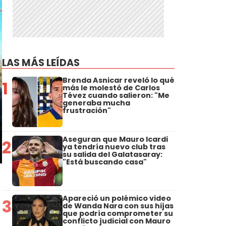
LAS MÁS LEÍDAS
Brenda Asnicar reveló lo qué
1
más le molestó de Carlos
Tévez cuando salieron: "Me
generaba mucha
frustración"
Aseguran que Mauro Icardi
2
ya tendría nuevo club tras
su salida del Galatasaray:
"Está buscando casa"
Apareció un polémico video
3
de Wanda Nara con sus hijas
que podría comprometer su
conflicto judicial con Mauro