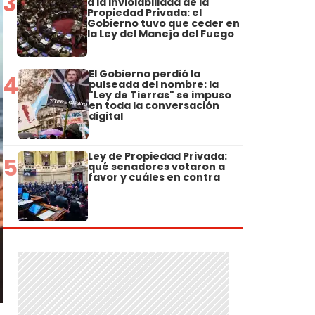
3
a la Inviolabilidad de la
Propiedad Privada: el
Gobierno tuvo que ceder en
la Ley del Manejo del Fuego
El Gobierno perdió la
4
pulseada del nombre: la
"Ley de Tierras" se impuso
en toda la conversación
digital
Ley de Propiedad Privada:
5
qué senadores votaron a
favor y cuáles en contra