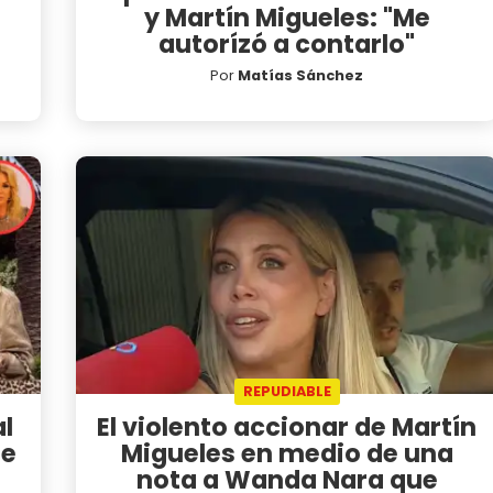
y Martín Migueles: "Me
autorízó a contarlo"
Por
Matías Sánchez
REPUDIABLE
al
El violento accionar de Martín
se
Migueles en medio de una
nota a Wanda Nara que