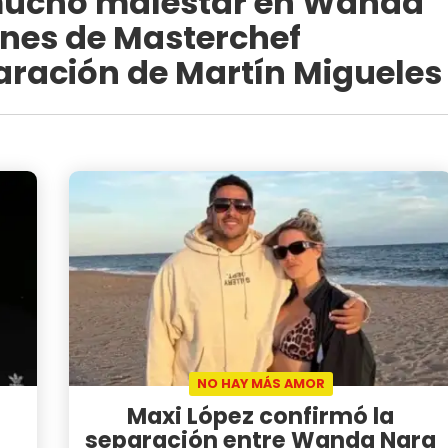
mucho malestar en Wanda
ones de Masterchef
paración de Martín Migueles
NO HAY MÁS AMOR
Maxi López confirmó la
separación entre Wanda Nara