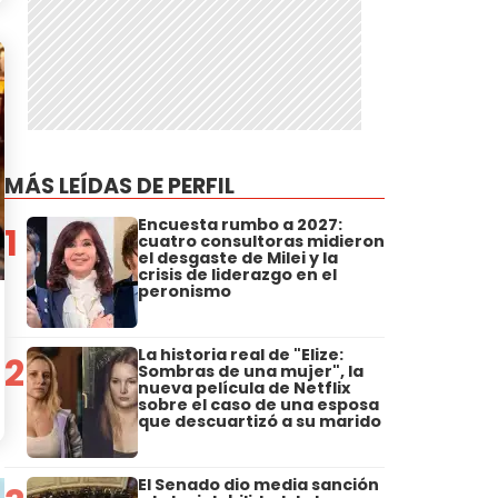
MÁS LEÍDAS DE PERFIL
Encuesta rumbo a 2027:
1
cuatro consultoras midieron
el desgaste de Milei y la
crisis de liderazgo en el
peronismo
La historia real de "Elize:
2
Sombras de una mujer", la
nueva película de Netflix
sobre el caso de una esposa
que descuartizó a su marido
El Senado dio media sanción