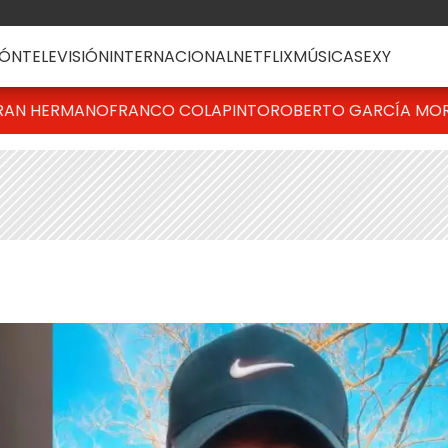
ÓN
TELEVISIÓN
INTERNACIONAL
NETFLIX
MÚSICA
SEXY
RAN HERMANO
FRANCO COLAPINTO
ROBERTO GARCÍA MO