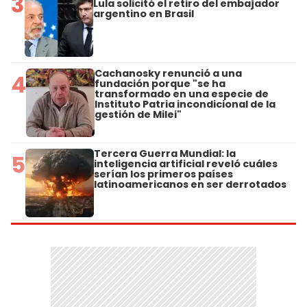
3
Lula solicitó el retiro del embajador
argentino en Brasil
Cachanosky renunció a una
4
fundación porque "se ha
transformado en una especie de
Instituto Patria incondicional de la
gestión de Milei"
Tercera Guerra Mundial: la
5
inteligencia artificial reveló cuáles
serían los primeros países
latinoamericanos en ser derrotados