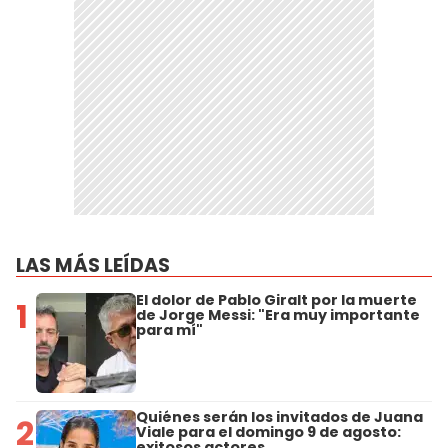
LAS MÁS LEÍDAS
El dolor de Pablo Giralt por la muerte
1
de Jorge Messi: "Era muy importante
para mí"
Quiénes serán los invitados de Juana
2
Viale para el domingo 9 de agosto:
exitosos actores