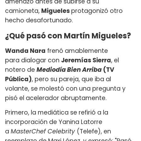
amenazó antes de subirse a su
camioneta,
Migueles
protagonizó otro
hecho desafortunado.
¿Qué pasó con Martín Migueles?
Wanda Nara
frenó amablemente
para dialogar con
Jeremías Sierra
, el
notero de
Mediodía Bien Arriba
(TV
Pública)
, pero su pareja, que iba al
volante, se molestó con una pregunta y
pisó el acelerador abruptamente.
Primero, la mediática se refirió a la
incorporación de Yanina Latorre
a
MasterChef Celebrity
(Telefe), en
reemplazo de Maxi López, y expresó: "Pasó