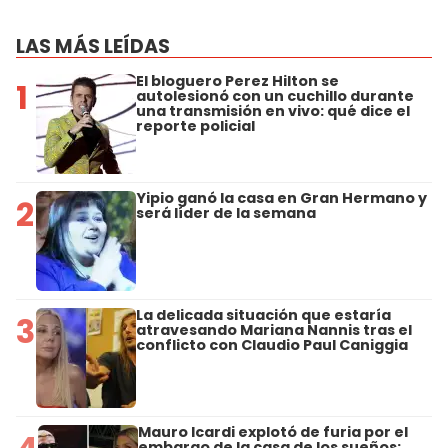
LAS MÁS LEÍDAS
El bloguero Perez Hilton se
1
autolesionó con un cuchillo durante
una transmisión en vivo: qué dice el
reporte policial
Yipio ganó la casa en Gran Hermano y
2
será líder de la semana
La delicada situación que estaría
3
atravesando Mariana Nannis tras el
conflicto con Claudio Paul Caniggia
Mauro Icardi explotó de furia por el
embargo de la casa de los sueños: