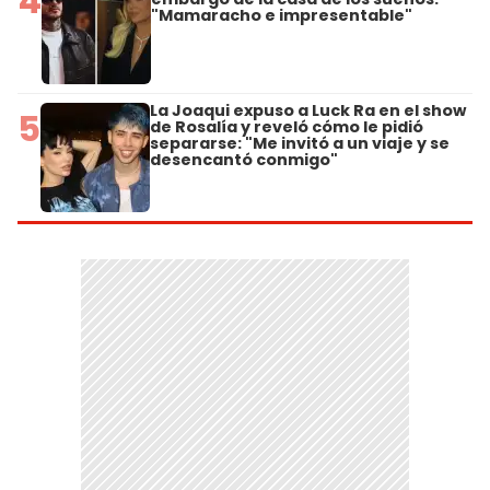
4
"Mamaracho e impresentable"
La Joaqui expuso a Luck Ra en el show
5
de Rosalía y reveló cómo le pidió
separarse: "Me invitó a un viaje y se
desencantó conmigo"