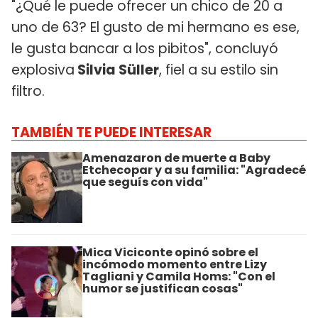
"¿Qué le puede ofrecer un chico de 20 a
uno de 63? El gusto de mi hermano es ese,
le gusta bancar a los pibitos", concluyó
explosiva
Silvia Süller
, fiel a su estilo sin
filtro.
TAMBIÉN TE PUEDE INTERESAR
Amenazaron de muerte a Baby
Etchecopar y a su familia: "Agradecé
que seguís con vida"
Mica Viciconte opinó sobre el
incómodo momento entre Lizy
Tagliani y Camila Homs: "Con el
humor se justifican cosas"