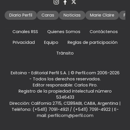
Diario Perfil
Caras
Noticias
Marie Claire
Fo
Canales RSS
Quienes Somos
Contáctenos
Privacidad
Equipo
Reglas de participación
Tránsito
Exitoina - Editorial Perfil S.A.
| © Perfil.com 2006-2026
- Todos los derechos reservados.
Editor responsable: Carlos Piro.
Registro de la propiedad intelectual número
5346433
Dirección:
California 2715
,
C1289ABI
,
CABA, Argentina
|
Teléfono:
(+5411) 7091-4921
/
(+5411) 7091-4922
| E-
mail:
perfilcom@perfil.com