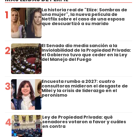
La historia real de "Elize: Sombras de
1
una mujer", la nueva película de
Netflix sobre el caso de una esposa
que descuartizó a su marido
El Senado dio media sanción a la
2
Inviolabilidad de la Propiedad Privada:
el Gobierno tuvo que ceder en la Ley
del Manejo del Fuego
Encuesta rumbo a 2027: cuatro
3
consultoras midieron el desgaste de
Milei y la crisis de liderazgo en el
peronismo
Ley de Propiedad Privada: qué
4
senadores votaron a favor y cuáles
en contra