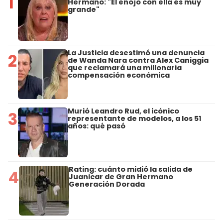
1
Hermano: "El enojo con ella es muy
grande"
La Justicia desestimó una denuncia
2
de Wanda Nara contra Alex Caniggia
que reclamará una millonaria
compensación económica
Murió Leandro Rud, el icónico
3
representante de modelos, a los 51
años: qué pasó
Rating: cuánto midió la salida de
4
Juanicar de Gran Hermano
Generación Dorada