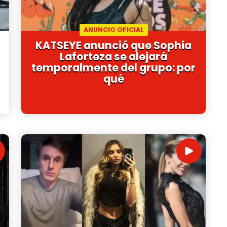
ANUNCIO OFICIAL
KATSEYE anunció que Sophia
Laforteza se alejará
temporalmente del grupo: por
qué