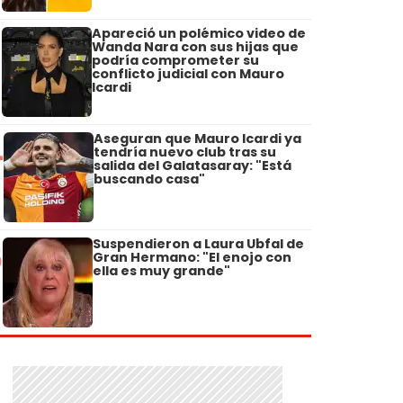
Apareció un polémico video de
3
Wanda Nara con sus hijas que
podría comprometer su
conflicto judicial con Mauro
Icardi
Aseguran que Mauro Icardi ya
4
tendría nuevo club tras su
salida del Galatasaray: "Está
buscando casa"
Suspendieron a Laura Ubfal de
5
Gran Hermano: "El enojo con
ella es muy grande"