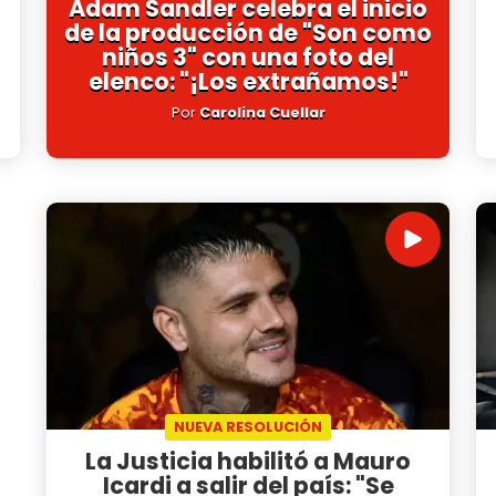
Adam Sandler celebra el inicio
de la producción de "Son como
niños 3" con una foto del
elenco: "¡Los extrañamos!"
Por
Carolina Cuellar
NUEVA RESOLUCIÓN
La Justicia habilitó a Mauro
Icardi a salir del país: "Se