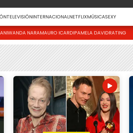
ÓN
TELEVISIÓN
INTERNACIONAL
NETFLIX
MÚSICA
SEXY
IANI
WANDA NARA
MAURO ICARDI
PAMELA DAVID
RATING