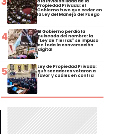
3
a la Inviolabilidad de la
Propiedad Privada: el
Gobierno tuvo que ceder en
la Ley del Manejo del Fuego
El Gobierno perdió la
4
pulseada del nombre: la
"Ley de Tierras" se impuso
en toda la conversación
digital
Ley de Propiedad Privada:
5
qué senadores votaron a
favor y cuáles en contra