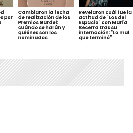
ed
Cambiaron la fecha
Revelaron cuál fue la
s por
de realización de los
actitud de "Los del
u
Premios Gardel:
Espacio" con María
é
cuándo se harán y
Becerra tras su
quiénes son los
internación: "Lo mal
nominados
que terminó"