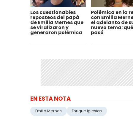
Los cuestionables
Polémica en la r
reposteos del papá
con Emilia Merne
de Emilia Mernes que
el adelanto de s
se viralizaron y
nuevo tema: qu
generaron polémica
pasó
EN ESTA NOTA
Emilia Mernes
Enrique Iglesias