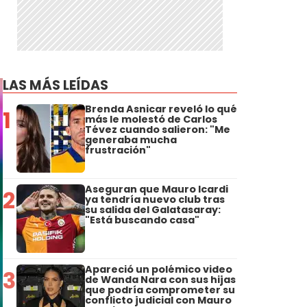
LAS MÁS LEÍDAS
Brenda Asnicar reveló lo qué
1
más le molestó de Carlos
Tévez cuando salieron: "Me
generaba mucha
frustración"
Aseguran que Mauro Icardi
2
ya tendría nuevo club tras
su salida del Galatasaray:
"Está buscando casa"
Apareció un polémico video
3
de Wanda Nara con sus hijas
que podría comprometer su
conflicto judicial con Mauro