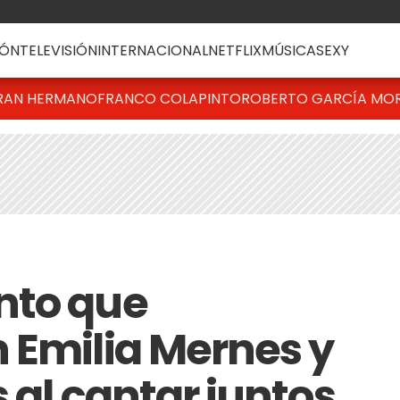
ÓN
TELEVISIÓN
INTERNACIONAL
NETFLIX
MÚSICA
SEXY
RAN HERMANO
FRANCO COLAPINTO
ROBERTO GARCÍA MO
nto que
 Emilia Mernes y
s al cantar juntos