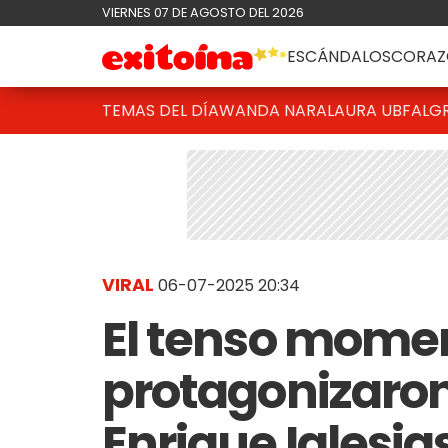
VIERNES 07 DE AGOSTO DEL 2026
ESCÁNDALOS
CORAZ
TEMAS DEL DÍA
WANDA NARA
LAURA UBFAL
G
VIRAL
06-07-2025 20:34
El tenso mome
protagonizaron
Enrique Iglesia