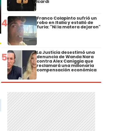
Icardi
Franco Colapinto sufrió un
4
robo en Italia y estalló de
furia: "Ni la matera dejaron"
La Justicia desestimó una
5
denuncia de Wanda Nara
contra Alex Caniggia que
reclamará una millonaria
compensación económica