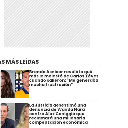
AS MÁS LEÍDAS
Brenda Asnicar reveló lo qué
más le molestó de Carlos Tévez
cuando salieron: "Me generaba
mucha frustración"
La Justicia desestimó una
denuncia de Wanda Nara
contra Alex Caniggia que
reclamará una millonaria
compensación económica