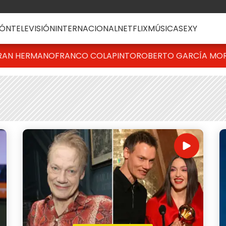
ÓN
TELEVISIÓN
INTERNACIONAL
NETFLIX
MÚSICA
SEXY
RAN HERMANO
FRANCO COLAPINTO
ROBERTO GARCÍA MO