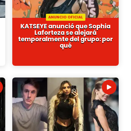
ANUNCIO OFICIAL
KATSEYE anunció que Sophia
Laforteza se alejará
temporalmente del grupo: por
qué