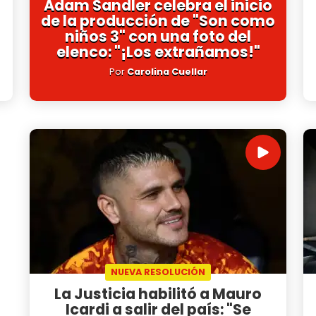
Adam Sandler celebra el inicio
de la producción de "Son como
niños 3" con una foto del
elenco: "¡Los extrañamos!"
Por
Carolina Cuellar
NUEVA RESOLUCIÓN
La Justicia habilitó a Mauro
Icardi a salir del país: "Se