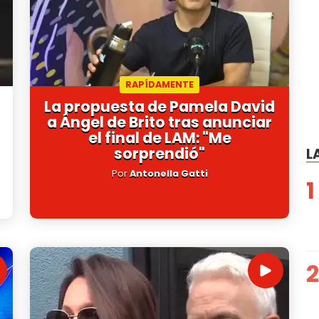
RAPÍDAMENTE
La propuesta de Pamela David
a Ángel de Brito tras anunciar
el final de LAM: "Me
sorprendió"
L
Por
Antonella Gatti
1
2