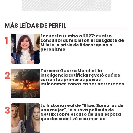
MÁS LEÍDAS DE PERFIL
Encuesta rumbo a 2027: cuatro
1
consultoras midieron el desgaste de
Milei y la crisis de liderazgo en el
peronismo
Tercera Guerra Mundial: la
2
inteligencia artificial reveló cuáles
serían los primeros países
latinoamericanos en ser derrotados
La historia real de "Elize: Sombras de
3
una mujer", la nueva película de
Netflix sobre el caso de una esposa
que descuartizó a su marido