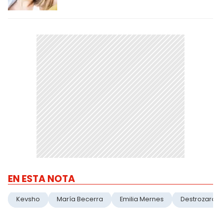
EN ESTA NOTA
Kevsho
María Becerra
Emilia Mernes
Destrozaron