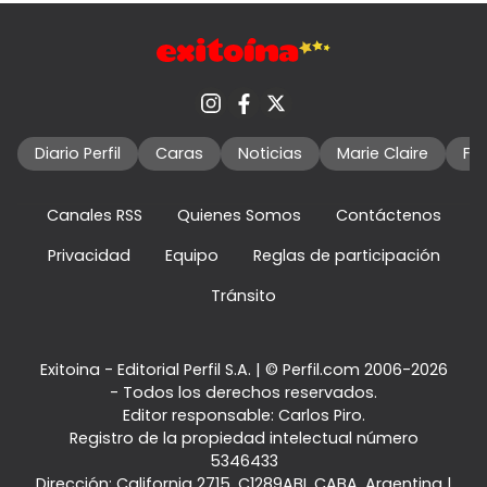
Diario Perfil
Caras
Noticias
Marie Claire
Fo
Canales RSS
Quienes Somos
Contáctenos
Privacidad
Equipo
Reglas de participación
Tránsito
Exitoina - Editorial Perfil S.A.
| © Perfil.com 2006-2026
- Todos los derechos reservados.
Editor responsable: Carlos Piro.
Registro de la propiedad intelectual número
5346433
Dirección:
California 2715
,
C1289ABI
,
CABA, Argentina
|