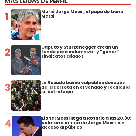
MÁS LEÍDAS DE PERFIL
Murió Jorge Messi, el papá de Lionel
1
Messi
Caputo y Sturzenegger crean un
2
fondo para indemnizar y “ganar”
sindicatos aliados
La Rosada busca culpables después
3
de la derrota en el Senado y recalcula
su estrategia
Lionel Messi llega a Rosario a las 20.30:
4
velatorio íntimo de Jorge Messi, sin
acceso al público