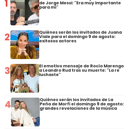
1
de Jorge Messi: "Era muy importante
para mí"
Quiénes serán los invitados de Juana
2
Viale para el domingo 9 de agosto:
exitosos actores
El emotivo mensaje de Rocío Marengo
3
a Leandro Rud tras su muerte: "La re
luchaste"
Quiénes serán los invitados de La
4
Peña de Morfi el domingo 9 de agosto:
grandes revelaciones de la música