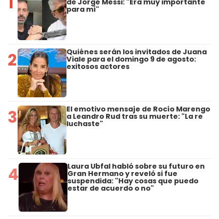
1
de Jorge Messi: "Era muy importante
para mí"
Quiénes serán los invitados de Juana
2
Viale para el domingo 9 de agosto:
exitosos actores
El emotivo mensaje de Rocío Marengo
3
a Leandro Rud tras su muerte: "La re
luchaste"
Laura Ubfal habló sobre su futuro en
4
Gran Hermano y reveló si fue
suspendida: "Hay cosas que puedo
estar de acuerdo o no"