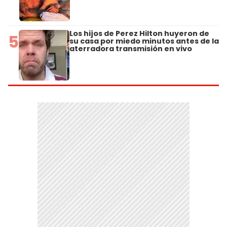
Los hijos de Perez Hilton huyeron de
5
su casa por miedo minutos antes de la
aterradora transmisión en vivo