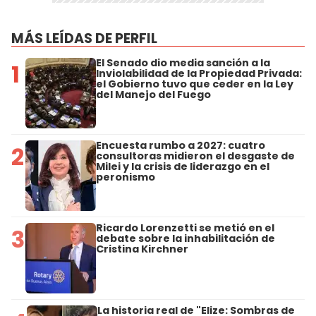
MÁS LEÍDAS DE PERFIL
El Senado dio media sanción a la
1
Inviolabilidad de la Propiedad Privada:
el Gobierno tuvo que ceder en la Ley
del Manejo del Fuego
Encuesta rumbo a 2027: cuatro
2
consultoras midieron el desgaste de
Milei y la crisis de liderazgo en el
peronismo
Ricardo Lorenzetti se metió en el
3
debate sobre la inhabilitación de
Cristina Kirchner
La historia real de "Elize: Sombras de