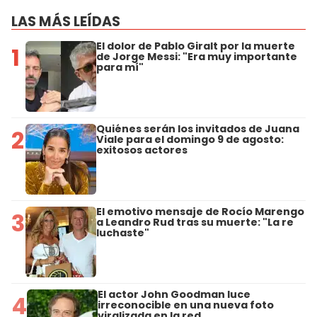
LAS MÁS LEÍDAS
El dolor de Pablo Giralt por la muerte
1
de Jorge Messi: "Era muy importante
para mí"
Quiénes serán los invitados de Juana
2
Viale para el domingo 9 de agosto:
exitosos actores
El emotivo mensaje de Rocío Marengo
3
a Leandro Rud tras su muerte: "La re
luchaste"
El actor John Goodman luce
4
irreconocible en una nueva foto
viralizada en la red