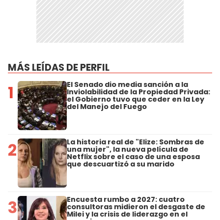
MÁS LEÍDAS DE PERFIL
El Senado dio media sanción a la
1
Inviolabilidad de la Propiedad Privada:
el Gobierno tuvo que ceder en la Ley
del Manejo del Fuego
La historia real de "Elize: Sombras de
2
una mujer", la nueva película de
Netflix sobre el caso de una esposa
que descuartizó a su marido
Encuesta rumbo a 2027: cuatro
3
consultoras midieron el desgaste de
Milei y la crisis de liderazgo en el