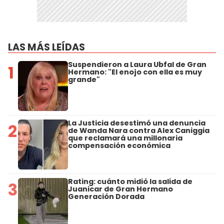
LAS MÁS LEÍDAS
Suspendieron a Laura Ubfal de Gran
1
Hermano: "El enojo con ella es muy
grande"
La Justicia desestimó una denuncia
2
de Wanda Nara contra Alex Caniggia
que reclamará una millonaria
compensación económica
Rating: cuánto midió la salida de
3
Juanicar de Gran Hermano
Generación Dorada