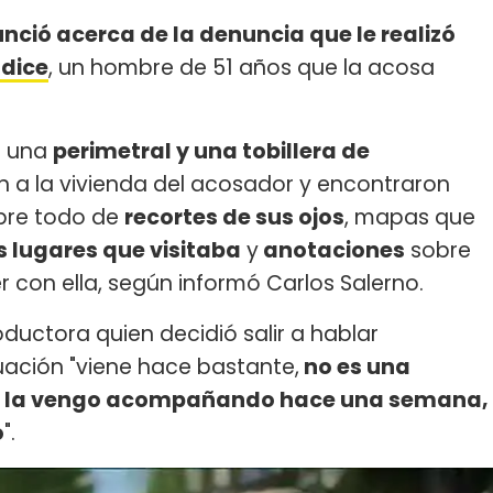
nció acerca de la denuncia que le realizó
udice
, un hombre de 51 años que la acosa
e una
perimetral y una tobillera de
ron a la vivienda del acosador y encontraron
obre todo de
recortes de sus ojos
, mapas que
s lugares que visitaba
y
anotaciones
sobre
r con ella, según informó Carlos Salerno.
roductora quien decidió salir a hablar
uación "viene hace bastante,
no es una
ue la vengo acompañando hace una semana,
o
".