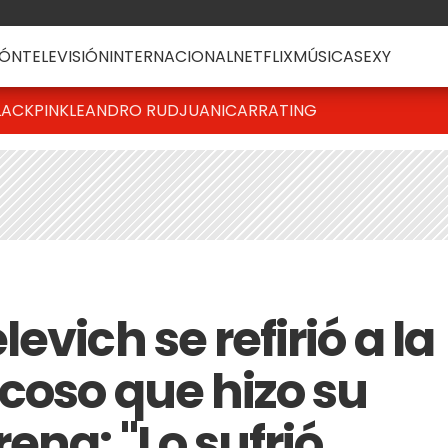
ÓN
TELEVISIÓN
INTERNACIONAL
NETFLIX
MÚSICA
SEXY
LACKPINK
LEANDRO RUD
JUANICAR
RATING
evich se refirió a la
coso que hizo su
ena: "Lo sufrió