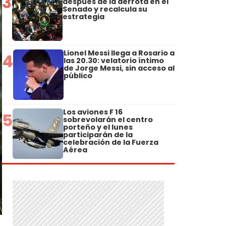
3
después de la derrota en el
Senado y recalcula su
estrategia
Lionel Messi llega a Rosario a
4
las 20.30: velatorio íntimo
de Jorge Messi, sin acceso al
público
Los aviones F 16
5
sobrevolarán el centro
porteño y el lunes
participarán de la
celebración de la Fuerza
Aérea