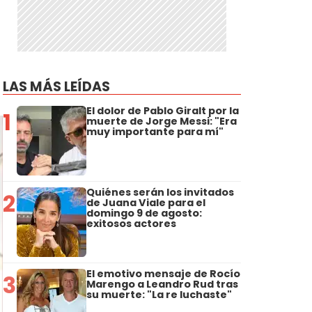
LAS MÁS LEÍDAS
El dolor de Pablo Giralt por la
1
muerte de Jorge Messi: "Era
muy importante para mí"
Quiénes serán los invitados
2
de Juana Viale para el
domingo 9 de agosto:
exitosos actores
El emotivo mensaje de Rocío
3
Marengo a Leandro Rud tras
su muerte: "La re luchaste"