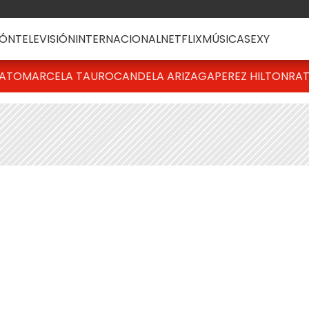
ÓN
TELEVISIÓN
INTERNACIONAL
NETFLIX
MÚSICA
SEXY
BATO
MARCELA TAURO
CANDELA ARIZAGA
PEREZ HILTON
RAT