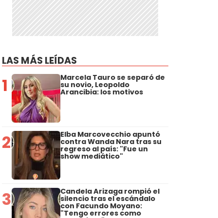
LAS MÁS LEÍDAS
Marcela Tauro se separó de
1
su novio, Leopoldo
Arancibia: los motivos
Elba Marcovecchio apuntó
2
contra Wanda Nara tras su
regreso al país: "Fue un
show mediático"
Candela Arizaga rompió el
3
silencio tras el escándalo
con Facundo Moyano:
"Tengo errores como