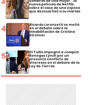
3
Sombras de una mujer", la
nueva película de Netflix
sobre el caso de una esposa
que descuartizó a su marido
Ricardo Lorenzetti se metió
4
en el debate sobre la
inhabilitación de Cristina
Kirchner
Di Tullio impugnó a Joaquín
5
Benegas Lynch por un
presunto conflicto de
intereses en el debate de la
Ley de Tierras