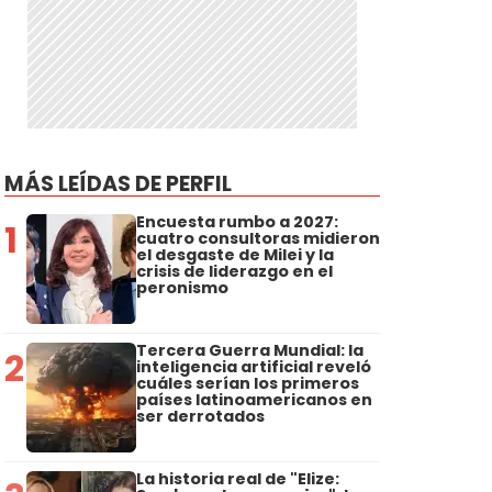
MÁS LEÍDAS DE PERFIL
Encuesta rumbo a 2027:
1
cuatro consultoras midieron
el desgaste de Milei y la
crisis de liderazgo en el
peronismo
Tercera Guerra Mundial: la
2
inteligencia artificial reveló
cuáles serían los primeros
países latinoamericanos en
ser derrotados
La historia real de "Elize: