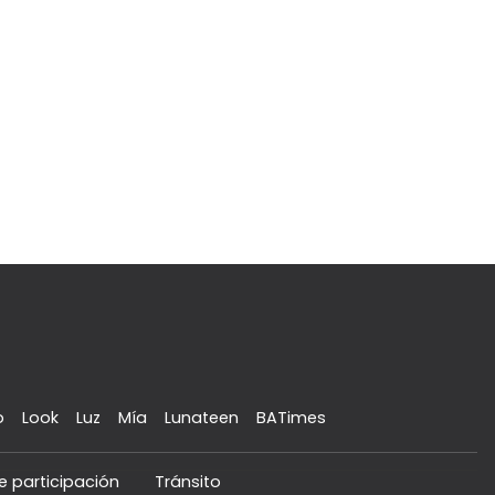
o
Look
Luz
Mía
Lunateen
BATimes
e participación
Tránsito