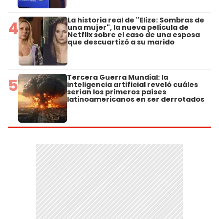
La historia real de "Elize: Sombras de
4
una mujer", la nueva película de
Netflix sobre el caso de una esposa
que descuartizó a su marido
Tercera Guerra Mundial: la
5
inteligencia artificial reveló cuáles
serían los primeros países
latinoamericanos en ser derrotados