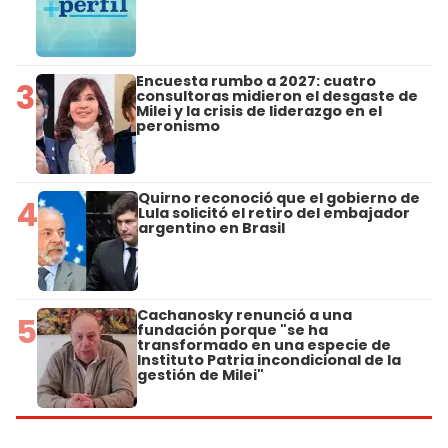
Encuesta rumbo a 2027: cuatro
3
consultoras midieron el desgaste de
Milei y la crisis de liderazgo en el
peronismo
Quirno reconoció que el gobierno de
4
Lula solicitó el retiro del embajador
argentino en Brasil
Cachanosky renunció a una
5
fundación porque "se ha
transformado en una especie de
Instituto Patria incondicional de la
gestión de Milei"