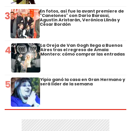
En fotos, así fue la avant premiere de
3
"Canelones" con Darío Barassi,
Agustín Aristarán, Verónica Llinás y
César Bordón
La Oreja de Van Gogh llega a Buenos
4
Aires tras el regreso de Amaia
Montero: cómo comprar las entradas
Yipio ganó la casa en Gran Hermano y
5
será líder de la semana