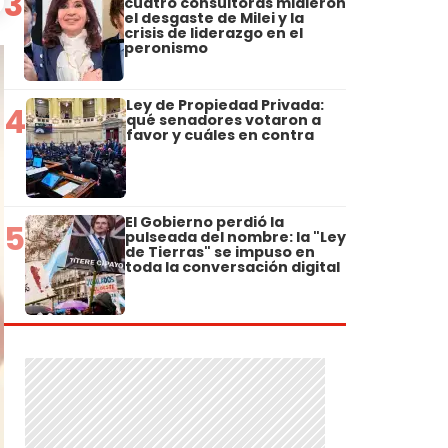
3
cuatro consultoras midieron
el desgaste de Milei y la
crisis de liderazgo en el
peronismo
Ley de Propiedad Privada:
4
qué senadores votaron a
favor y cuáles en contra
El Gobierno perdió la
5
pulseada del nombre: la "Ley
de Tierras" se impuso en
toda la conversación digital