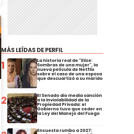
MÁS LEÍDAS DE PERFIL
La historia real de "Elize:
1
Sombras de una mujer", la
nueva película de Netflix
sobre el caso de una esposa
que descuartizó a su marido
El Senado dio media sanción
2
a la Inviolabilidad de la
Propiedad Privada: el
Gobierno tuvo que ceder en
la Ley del Manejo del Fuego
Encuesta rumbo a 2027: