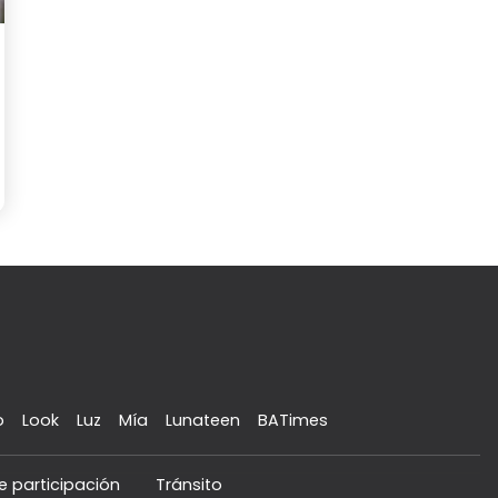
o
Look
Luz
Mía
Lunateen
BATimes
e participación
Tránsito