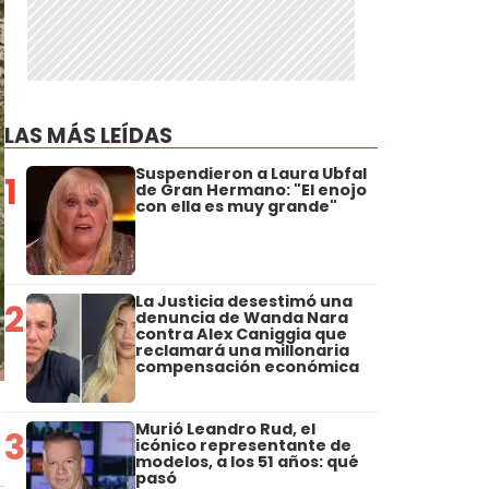
LAS MÁS LEÍDAS
Suspendieron a Laura Ubfal
1
de Gran Hermano: "El enojo
con ella es muy grande"
La Justicia desestimó una
2
denuncia de Wanda Nara
contra Alex Caniggia que
reclamará una millonaria
compensación económica
Murió Leandro Rud, el
3
icónico representante de
modelos, a los 51 años: qué
pasó