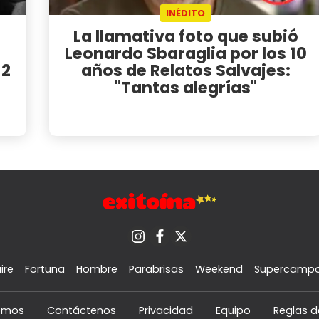
INÉDITO
La llamativa foto que subió
Leonardo Sbaraglia por los 10
12
años de Relatos Salvajes:
"Tantas alegrías"
ire
Fortuna
Hombre
Parabrisas
Weekend
Supercamp
omos
Contáctenos
Privacidad
Equipo
Reglas d