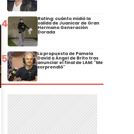
Rating: cuánto midió la
4
salida de Juanicar de Gran
Hermano Generación
Dorada
La propuesta de Pamela
5
David a Ángel de Brito tras
anunciar el final de LAM: "Me
sorprendió"