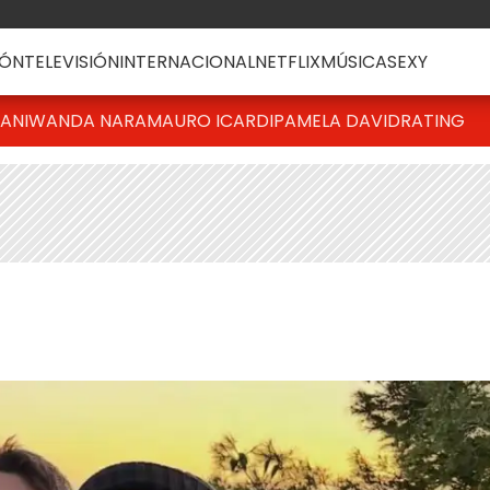
ÓN
TELEVISIÓN
INTERNACIONAL
NETFLIX
MÚSICA
SEXY
IANI
WANDA NARA
MAURO ICARDI
PAMELA DAVID
RATING