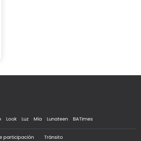
o
Look
Luz
Mía
Lunateen
BATimes
e participación
Tránsito