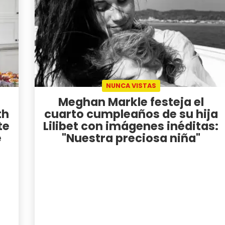
NUNCA VISTAS
Meghan Markle festeja el
th
cuarto cumpleaños de su hija
te
Lilibet con imágenes inéditas:
e
"Nuestra preciosa niña"