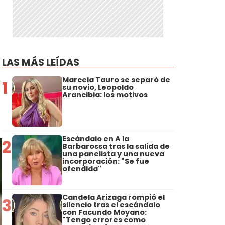
LAS MÁS LEÍDAS
Marcela Tauro se separó de
1
su novio, Leopoldo
Arancibia: los motivos
Escándalo en A la
2
Barbarossa tras la salida de
una panelista y una nueva
incorporación: "Se fue
ofendida"
Candela Arizaga rompió el
3
silencio tras el escándalo
con Facundo Moyano:
"Tengo errores como