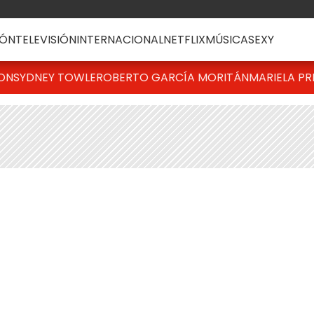
ÓN
TELEVISIÓN
INTERNACIONAL
NETFLIX
MÚSICA
SEXY
TON
SYDNEY TOWLE
ROBERTO GARCÍA MORITÁN
MARIELA PR