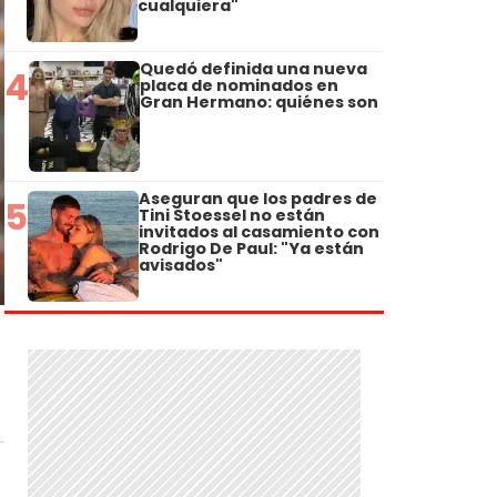
cualquiera"
Quedó definida una nueva
4
placa de nominados en
Gran Hermano: quiénes son
Aseguran que los padres de
5
Tini Stoessel no están
invitados al casamiento con
Rodrigo De Paul: "Ya están
avisados"