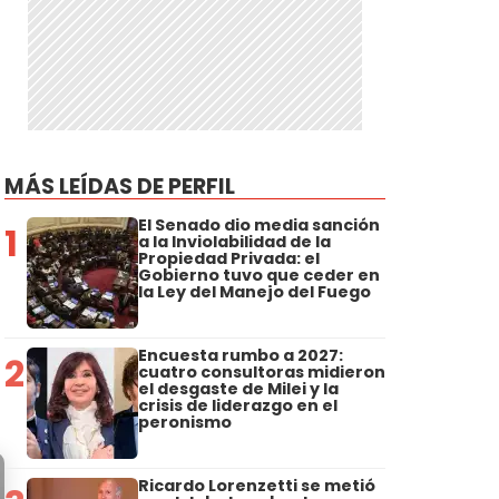
MÁS LEÍDAS DE PERFIL
El Senado dio media sanción
1
a la Inviolabilidad de la
Propiedad Privada: el
Gobierno tuvo que ceder en
la Ley del Manejo del Fuego
Encuesta rumbo a 2027:
2
cuatro consultoras midieron
el desgaste de Milei y la
crisis de liderazgo en el
peronismo
Ricardo Lorenzetti se metió