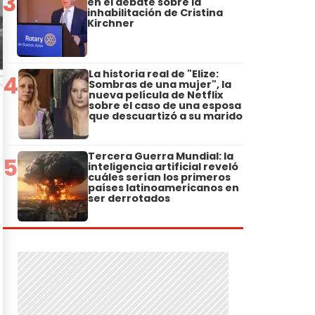
3
en el debate sobre la
inhabilitación de Cristina
Kirchner
La historia real de "Elize:
4
Sombras de una mujer", la
nueva película de Netflix
sobre el caso de una esposa
que descuartizó a su marido
Tercera Guerra Mundial: la
5
inteligencia artificial reveló
cuáles serían los primeros
países latinoamericanos en
ser derrotados