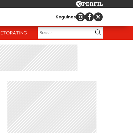
Seguinos
IETO
RATING