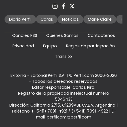
Diario Perfil
Caras
Noticias
Marie Claire
Fo
Canales RSS
Quienes Somos
Contáctenos
Privacidad
Equipo
Reglas de participación
Tránsito
Exitoina - Editorial Perfil S.A.
| © Perfil.com 2006-2026
- Todos los derechos reservados.
Editor responsable: Carlos Piro.
Registro de la propiedad intelectual número
5346433
Dirección:
California 2715
,
C1289ABI
,
CABA, Argentina
|
Teléfono:
(+5411) 7091-4921
/
(+5411) 7091-4922
| E-
mail:
perfilcom@perfil.com