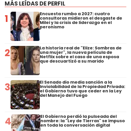
MÁS LEÍDAS DE PERFIL
Encuesta rumbo a 2027: cuatro
1
consultoras midieron el desgaste de
Milei y la crisis de liderazgo en el
peronismo
La historia real de "Elize: Sombras de
2
una mujer", la nueva película de
Netflix sobre el caso de una esposa
que descuartizó a su marido
El Senado dio media sanción a la
3
Inviolabilidad de la Propiedad Privada:
el Gobierno tuvo que ceder en la Ley
del Manejo del Fuego
El Gobierno perdió la pulseada del
4
nombre: la "Ley de Tierras" se impuso
en toda la conversación digital