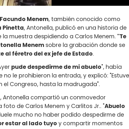
l Facundo Menem
, también conocido como
 Pinetta
, Antonella, publicó en una historia de
e la muestra despidiendo a Carlos Menem.
"Te
tonella Menem
sobre la grabación donde se
e al féretro del ex jefe de Estado
.
Ayer
pude despedirme de mi abuelo
", había
 no le prohibieron la entrada, y explicó: "Estuv
en el Congreso, hasta la madrugada".
so, Antonella compartió un conmovedor
oto de Carlos Menem y Carlitos Jr.. "
Abuelo
duele mucho no haber podido despedirme de
r estar al lado tuyo
y compartir momentos