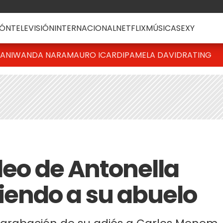
ÓN
TELEVISIÓN
INTERNACIONAL
NETFLIX
MÚSICA
SEXY
IANI
WANDA NARA
MAURO ICARDI
PAMELA DAVID
RATING
deo de Antonella
endo a su abuelo