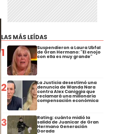
LAS MÁS LEÍDAS
Suspendieron a Laura Ubfal
1
de Gran Hermano: "El enojo
con ella es muy grande"
La Justicia desestimó una
2
denuncia de Wanda Nara
contra Alex Caniggia que
reclamará una millonaria
compensación económica
Rating: cuánto midió la
3
salida de Juanicar de Gran
Hermano Generación
Dorada