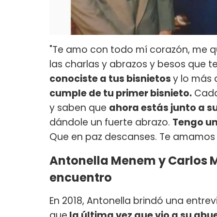
"Te amo con todo mí corazón, me 
las charlas y abrazos y besos que 
conociste a tus bisnietos
y lo más 
cumple de tu primer bisnieto.
Cada
y saben que
ahora estás junto a s
dándole un fuerte abrazo.
Tengo un
Que en paz descanses. Te amamos 
Antonella Menem y Carlos 
encuentro
En 2018, Antonella brindó una entr
que
la última vez que vio a su abue