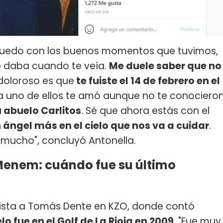
quedo con los buenos momentos que tuvimos,
te daba cuando te veía.
Me duele saber que no
doloroso es que
te fuiste el 14 de febrero en el
 uno de ellos te amó aunque no te conociero
u abuelo Carlitos
. Sé que ahora estás con el
 ángel más en el cielo que nos va a cuidar
.
mucho", concluyó Antonella.
Menem: cuándo fue su último
evista a Tomás Dente en KZO, donde contó
lo fue en el Golf de La Rioja en 2009
. "Fue muy