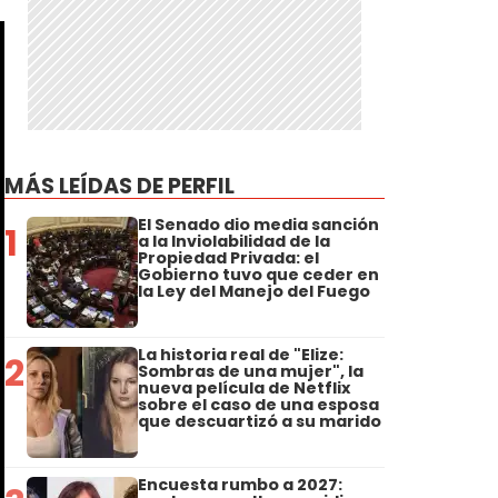
MÁS LEÍDAS DE PERFIL
El Senado dio media sanción
1
a la Inviolabilidad de la
Propiedad Privada: el
Gobierno tuvo que ceder en
la Ley del Manejo del Fuego
La historia real de "Elize:
2
Sombras de una mujer", la
nueva película de Netflix
sobre el caso de una esposa
que descuartizó a su marido
Encuesta rumbo a 2027: