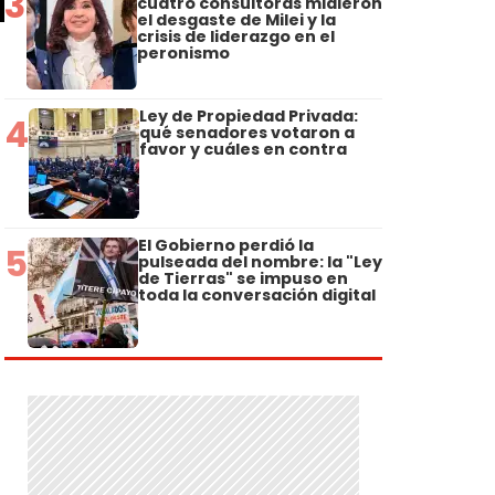
3
cuatro consultoras midieron
el desgaste de Milei y la
crisis de liderazgo en el
peronismo
Ley de Propiedad Privada:
4
qué senadores votaron a
favor y cuáles en contra
El Gobierno perdió la
5
pulseada del nombre: la "Ley
de Tierras" se impuso en
e
toda la conversación digital