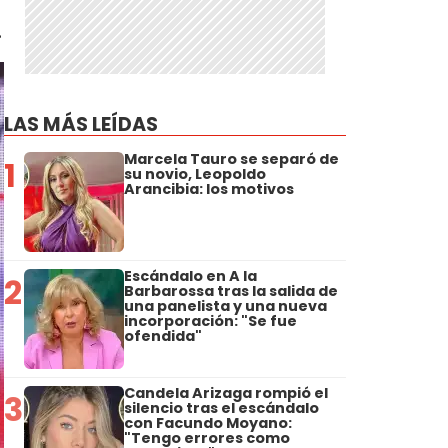
.
LAS MÁS LEÍDAS
Marcela Tauro se separó de
1
su novio, Leopoldo
Arancibia: los motivos
Escándalo en A la
2
Barbarossa tras la salida de
una panelista y una nueva
incorporación: "Se fue
ofendida"
Candela Arizaga rompió el
3
silencio tras el escándalo
con Facundo Moyano:
"Tengo errores como