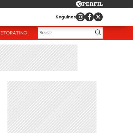
Seguinos
IETO
RATING