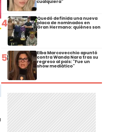
cualquiera"
Quedó definida una nueva
4
placa de nominados en
Gran Hermano: quiénes son
Elba Marcovecchio apuntó
5
contra Wanda Nara tras su
regreso al país: "Fue un
show mediático"
a