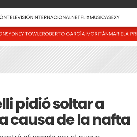
ÓN
TELEVISIÓN
INTERNACIONAL
NETFLIX
MÚSICA
SEXY
TON
SYDNEY TOWLE
ROBERTO GARCÍA MORITÁN
MARIELA PR
i pidió soltar a
 causa de la nafta