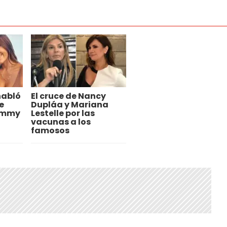
habló
El cruce de Nancy
e
Dupláa y Mariana
ommy
Lestelle por las
vacunas a los
famosos