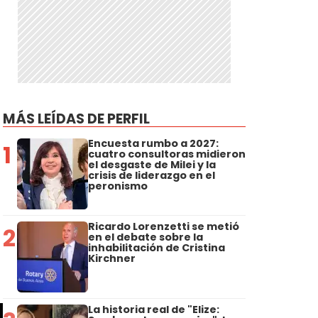
MÁS LEÍDAS DE PERFIL
Encuesta rumbo a 2027:
1
cuatro consultoras midieron
el desgaste de Milei y la
crisis de liderazgo en el
peronismo
Ricardo Lorenzetti se metió
2
en el debate sobre la
inhabilitación de Cristina
Kirchner
La historia real de "Elize: