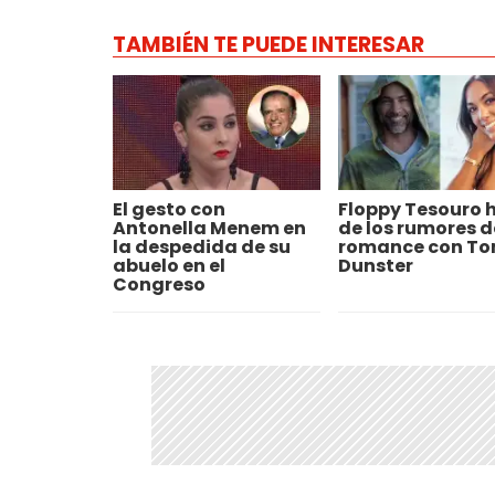
TAMBIÉN TE PUEDE INTERESAR
El gesto con
Floppy Tesouro 
Antonella Menem en
de los rumores d
la despedida de su
romance con T
abuelo en el
Dunster
Congreso