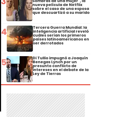
3
Sombras de una mujer", la
nueva película de Netflix
sobre el caso de una esposa
que descuartizó a su marido
Tercera Guerra Mundial: la
4
inteligencia artificial reveló
cuáles serían los primeros
países latinoamericanos en
ser derrotados
Di Tullio impugnó a Joaquín
5
Benegas Lynch por un
presunto conflicto de
intereses en el debate de la
Ley de Tierras