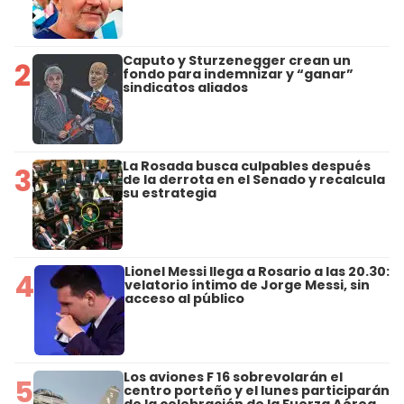
Caputo y Sturzenegger crean un
2
fondo para indemnizar y “ganar”
sindicatos aliados
La Rosada busca culpables después
3
de la derrota en el Senado y recalcula
su estrategia
Lionel Messi llega a Rosario a las 20.30:
4
velatorio íntimo de Jorge Messi, sin
acceso al público
Los aviones F 16 sobrevolarán el
5
centro porteño y el lunes participarán