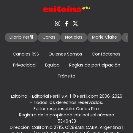
Diario Perfil
Caras
Noticias
Marie Claire
Fo
Canales RSS
Quienes Somos
Contáctenos
Privacidad
Equipo
Reglas de participación
Tránsito
Exitoina - Editorial Perfil S.A.
| © Perfil.com 2006-2026
- Todos los derechos reservados.
Editor responsable: Carlos Piro.
Registro de la propiedad intelectual número
5346433
Dirección:
California 2715
,
C1289ABI
,
CABA, Argentina
|