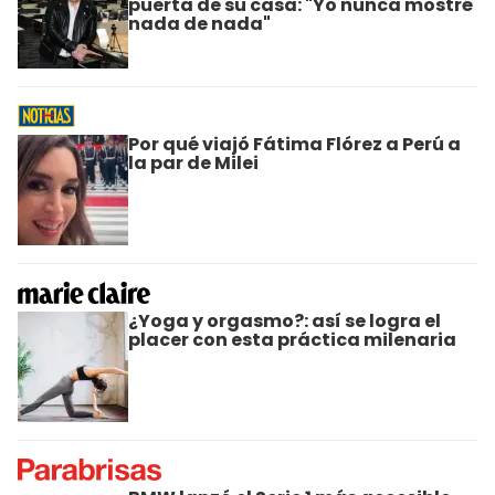
puerta de su casa: "Yo nunca mostré
nada de nada"
Por qué viajó Fátima Flórez a Perú a
la par de Milei
¿Yoga y orgasmo?: así se logra el
placer con esta práctica milenaria