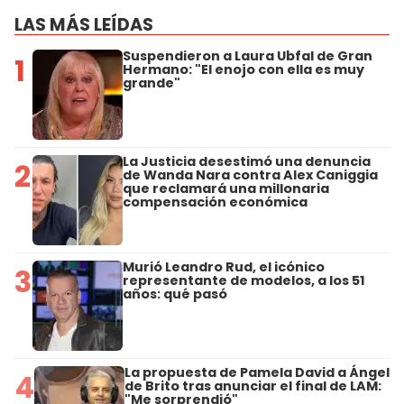
LAS MÁS LEÍDAS
Suspendieron a Laura Ubfal de Gran
1
Hermano: "El enojo con ella es muy
grande"
La Justicia desestimó una denuncia
2
de Wanda Nara contra Alex Caniggia
que reclamará una millonaria
compensación económica
Murió Leandro Rud, el icónico
3
representante de modelos, a los 51
años: qué pasó
La propuesta de Pamela David a Ángel
4
de Brito tras anunciar el final de LAM:
"Me sorprendió"