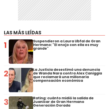
LAS MÁS LEÍDAS
Suspendieron a Laura Ubfal de Gran
1
Hermano: "El enojo con ella es muy
grande"
La Justicia desestimó una denuncia
2
de Wanda Nara contra Alex Caniggia
que reclamará una millonaria
compensación económica
Rating: cuánto midió la salida de
3
Juanicar de Gran Hermano
Generación Dorada