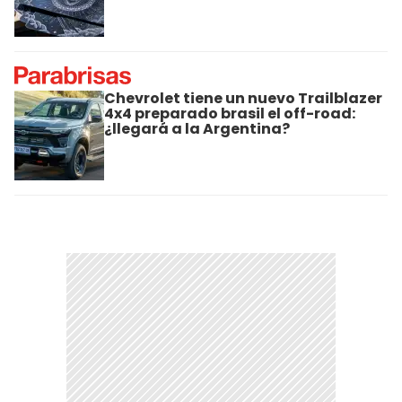
Chevrolet tiene un nuevo Trailblazer
4x4 preparado brasil el off-road:
¿llegará a la Argentina?