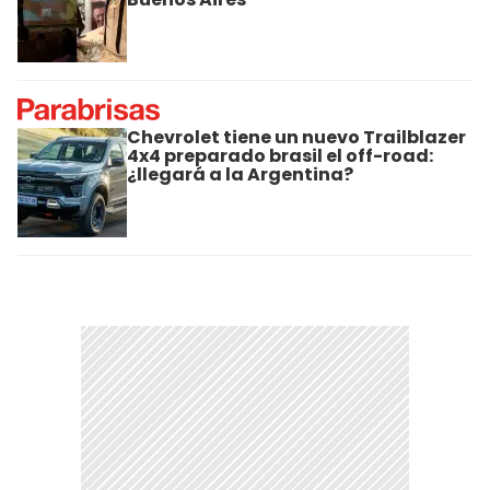
Chevrolet tiene un nuevo Trailblazer
4x4 preparado brasil el off-road:
¿llegará a la Argentina?