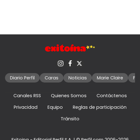
Diario Perfil
Caras
Noticias
Marie Claire
Fo
Canales RSS
Quienes Somos
Contáctenos
Privacidad
Equipo
Reglas de participación
Tránsito
Exitoina - Editorial Perfil S.A.
| © Perfil.com 2006-2026