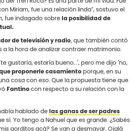
del Tren Roca? Es una parte de mi vida. Fue
on Miriam, fue una relación linda”, sostuvo el
ón, fue indagado sobre
la posibilidad de
tual.
or de televisión y radio
, que también contó
s a la hora de analizar contraer matrimonio.
te gustaría, estaría bueno...', pero me dijo 'no,
que proponerle casamiento
porque, en su
 una cosa con eso. Que la propuesta tiene que
uyó
Fantino
con respecto a su relación con la
 había hablado de
las ganas de ser padres
que sí. Yo tengo a Nahuel que es grande. ¿Sabés
mis gorditos acá? Se van a desmayar. Ojalá