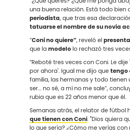
“¿Qué querés? ¿Que me ponga abajo 
una buena relación. Está todo bien c
periodista
, que tras esa declaraci
tatuarse el nombre de su novia ac
“
Coni no quiere”
, reveló el
presentad
que la
modelo
lo rechazó tres vece
“Reboté tres veces con Coni. Le dije '
por ahora'. Igual me dijo que
tengo 
familia, las hermanas y todo tienen
ser... no sé, a mí no me sale”, concl
rubia que es 22 años menor que él.
Semanas atrás, el relator de fútbol
que tienen con Coni
. "Dios quiera 
lo que sería? ¿Cómo me verías con 