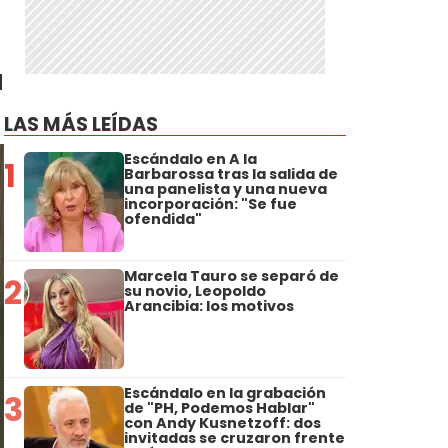
l
LAS MÁS LEÍDAS
Escándalo en A la
1
Barbarossa tras la salida de
una panelista y una nueva
incorporación: "Se fue
ofendida"
Marcela Tauro se separó de
2
su novio, Leopoldo
Arancibia: los motivos
Escándalo en la grabación
3
de "PH, Podemos Hablar"
con Andy Kusnetzoff: dos
invitadas se cruzaron frente