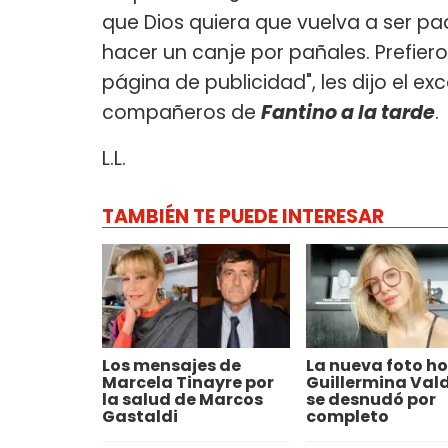
que Dios quiera que vuelva a ser pa
hacer un canje por pañales. Prefier
página de publicidad", les dijo el e
compañeros de
Fantino a la tarde
.
L.L.
TAMBIÉN TE PUEDE INTERESAR
Los mensajes de
La nueva foto ho
Marcela Tinayre por
Guillermina Vald
la salud de Marcos
se desnudó por
Gastaldi
completo