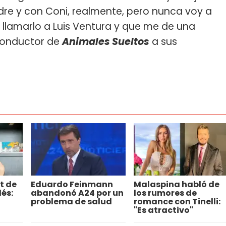
dre y con Coni, realmente, pero nunca voy a
o llamarlo a Luis Ventura y que me de una
xconductor de
Animales Sueltos
a sus
t de
Eduardo Feinmann
Malaspina habló de
és:
abandonó A24 por un
los rumores de
problema de salud
romance con Tinelli:
"Es atractivo"