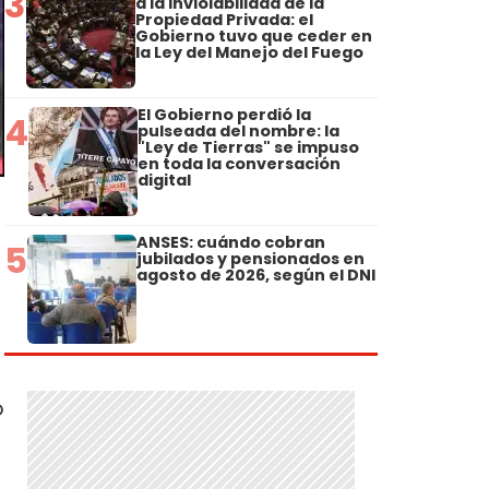
3
a la Inviolabilidad de la
Propiedad Privada: el
Gobierno tuvo que ceder en
la Ley del Manejo del Fuego
El Gobierno perdió la
4
pulseada del nombre: la
"Ley de Tierras" se impuso
en toda la conversación
digital
ANSES: cuándo cobran
5
jubilados y pensionados en
agosto de 2026, según el DNI
o