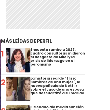
MÁS LEÍDAS DE PERFIL
Encuesta rumbo a 2027:
1
cuatro consultoras midieron
el desgaste de Milei y la
crisis de liderazgo en el
peronismo
La historia real de "Elize:
2
Sombras de una mujer", la
nueva película de Netflix
sobre el caso de una esposa
que descuartizó a su marido
El Senado dio media sanción