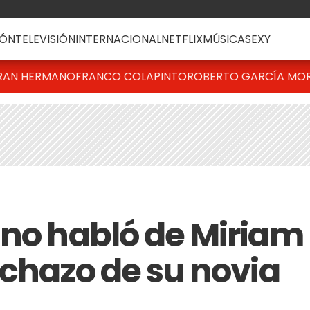
ÓN
TELEVISIÓN
INTERNACIONAL
NETFLIX
MÚSICA
SEXY
RAN HERMANO
FRANCO COLAPINTO
ROBERTO GARCÍA MO
ino habló de Miriam
echazo de su novia