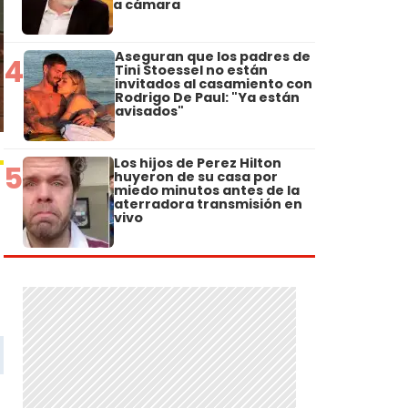
a cámara
Aseguran que los padres de
4
Tini Stoessel no están
invitados al casamiento con
Rodrigo De Paul: "Ya están
avisados"
Los hijos de Perez Hilton
5
huyeron de su casa por
miedo minutos antes de la
aterradora transmisión en
vivo