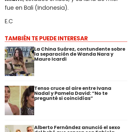
fue en Bali (Indonesia).
E.C
TAMBIÉN TE PUEDE INTERESAR
La China Suárez, contundente sobre
la separación de Wanda Nara y
Mauro Icardi
Tenso cruce al aire entre Ivana
Nadal y Pamela David: “No te
pregunté si coincidías”
Alberto Fernández anunció el sexo