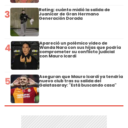
Rating: cuánto midió la salida de
3
Juanicar de Gran Hermano
Generación Dorada
Apareció un polémico video de
4
Wanda Nara con sus hijas que podría
comprometer su conflicto judicial
con Mauro Icardi
Aseguran que Mauro Icardi ya tendría
5
nuevo club tras su salida del
Galatasaray: "Está buscando casa"