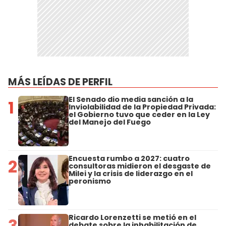
MÁS LEÍDAS DE PERFIL
El Senado dio media sanción a la
1
Inviolabilidad de la Propiedad Privada:
el Gobierno tuvo que ceder en la Ley
del Manejo del Fuego
Encuesta rumbo a 2027: cuatro
2
consultoras midieron el desgaste de
Milei y la crisis de liderazgo en el
peronismo
Ricardo Lorenzetti se metió en el
3
debate sobre la inhabilitación de