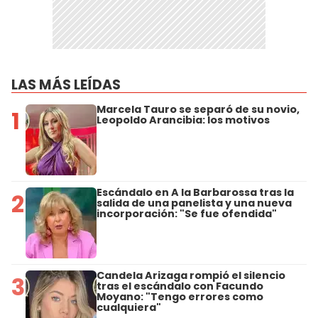
LAS MÁS LEÍDAS
Marcela Tauro se separó de su novio,
1
Leopoldo Arancibia: los motivos
Escándalo en A la Barbarossa tras la
2
salida de una panelista y una nueva
incorporación: "Se fue ofendida"
Candela Arizaga rompió el silencio
3
tras el escándalo con Facundo
Moyano: "Tengo errores como
cualquiera"