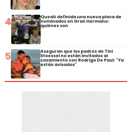
Quedó definida una nueva placa de
4
nominados en Gran Hermano:
quiénes son
Aseguran que los padres de Tini
5
Stoessel no están invitados al
casamiento con Rodrigo De Paul: "Ya
están avisados"