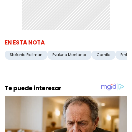
EN ESTA NOTA
Stefania Roitman
Evaluna Montaner
Camilo
Emba