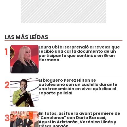
LAS MÁS LEÍDAS
Laura Ubfal sorprendió al revelar que
1
recibió una carta documento de un
participante que continúa en Gran
Hermano
El bloguero Perez Hilton se
2
autolesionó con un cuchillo durante
una transmisión en vivo: qué dice el
reporte policial
En fotos, así fue la avant premiere de
3
"Canelones" con Darío Barassi,
Agustín Aristarán, Verónica Llinás y
César Bordón