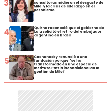
3
consultoras midieron el desgaste de
Milei y la crisis de liderazgo en el
peronismo
Quirno reconoció que el gobierno de
4
Lula solicitó el retiro del embajador
argentino en Brasil
Cachanosky renunció a una
5
fundación porque "se ha
transformado en una especie de
Instituto Patria incondicional de la
gestión de Milei"