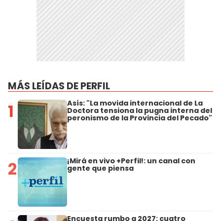
MÁS LEÍDAS DE PERFIL
Asís: "La movida internacional de La
1
Doctora tensiona la pugna interna del
peronismo de la Provincia del Pecado"
¡Mirá en vivo +Perfil!: un canal con
2
gente que piensa
Encuesta rumbo a 2027: cuatro